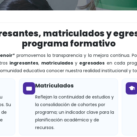
esantes, matriculados y egre
programa formativo
enoir”
promovemos la transparencia y la mejora continua. Po
stros
ingresantes
,
matriculados
y
egresados
en cada progr
 comunidad educativa conocer nuestra realidad institucional y 
Matriculados
su
Reflejan la continuidad de estudios y
s. Su
la consolidación de cohortes por
 de
programa; un indicador clave para la
de
planificación académica y de
recursos.