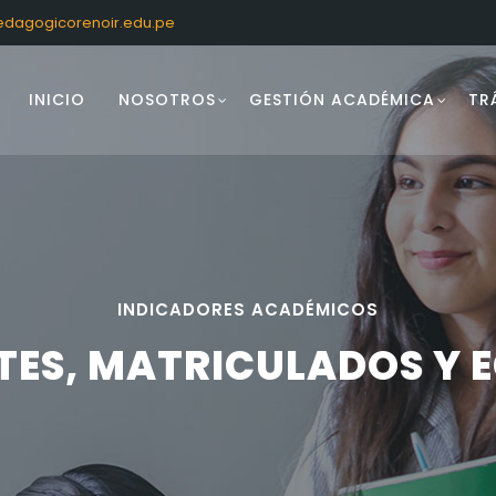
dagogicorenoir.edu.pe
INICIO
NOSOTROS
GESTIÓN ACADÉMICA
TR
INDICADORES ACADÉMICOS
TES, MATRICULADOS Y 